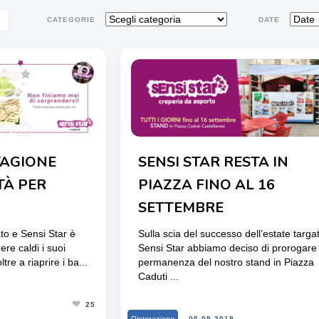
i
CATEGORIE
DATE
TAGIONE
SENSI STAR RESTA IN
TÀ PER
PIAZZA FINO AL 16
SETTEMBRE
to e Sensi Star è
Sulla scia del successo dell’estate targa
ere caldi i suoi
Sensi Star abbiamo deciso di prorogare 
ltre a riaprire i ba...
permanenza del nostro stand in Piazza
Caduti ...
❤
25
05-09-2018