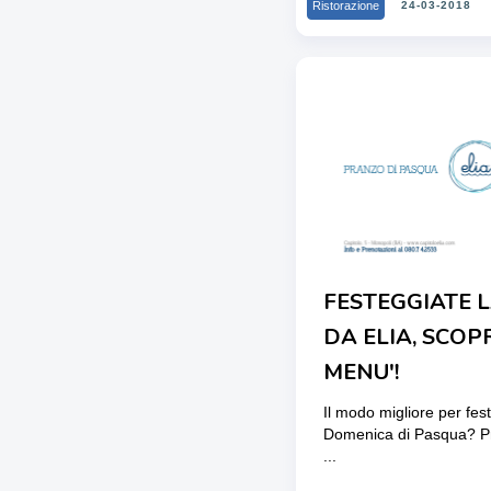
Ristorazione
24-03-2018
FESTEGGIATE 
DA ELIA, SCOPR
MENU'!
Il modo migliore per fes
Domenica di Pasqua? Pr
...