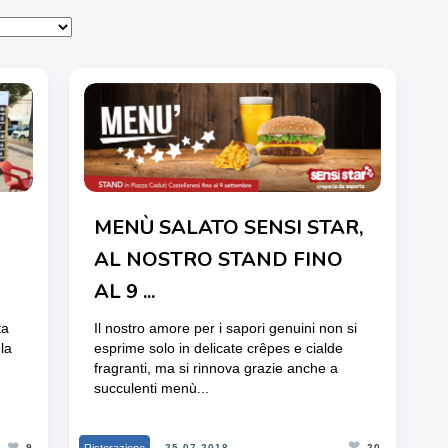
MENÙ SALATO SENSI STAR,
AL NOSTRO STAND FINO
AL 9 ...
Il nostro amore per i sapori genuini non si
ta
esprime solo in delicate crêpes e cialde
la
fragranti, ma si rinnova grazie anche a
succulenti menù...
❤
❤
Ristorazione
25-07-2018
20
9