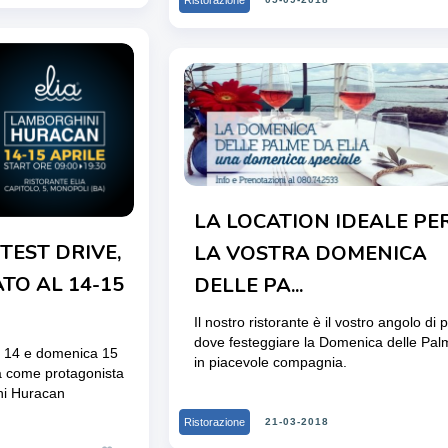
Ristorazione
LA LOCATION IDEALE PE
TEST DRIVE,
LA VOSTRA DOMENICA
TO AL 14-15
DELLE PA...
Il nostro ristorante è il vostro angolo di 
dove festeggiare la Domenica delle Pal
to 14 e domenica 15
in piacevole compagnia.
rà come protagonista
ni Huracan
Ristorazione
21-03-2018