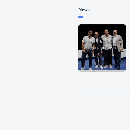
News
pio e amedeo ospiti per
la prima grande serata
di ...