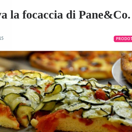
a la focaccia di Pane&Co.
15
PRODOTT