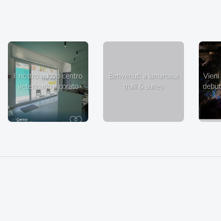
il nostro nuovo centro
benvenuti a lamarossa
vieni a ballare in villa: il
veterinario a corato
trulli & suites
debutt