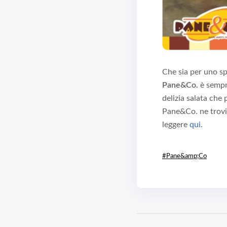
Che sia per uno sp
Pane&Co.
è sempr
delizia salata che
Pane&Co. ne trovi 
leggere
qui.
#Pane&amp;Co