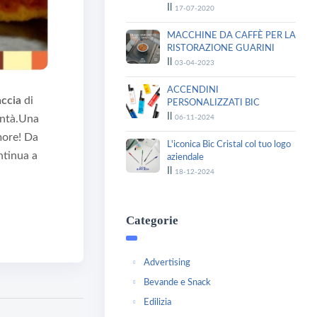
Il
17-07-2020
MACCHINE DA CAFFÈ PER LA
RISTORAZIONE GUARINI
Il
03-04-2023
ACCENDINI
accia
di
PERSONALIZZATI BIC
Il
ontà.Una
06-11-2024
more! Da
L'iconica Bic Cristal col tuo logo
ntinua a
aziendale
Il
18-12-2024
Categorie
Advertising
Bevande e Snack
Edilizia