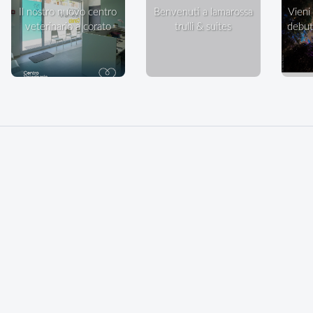
il nostro nuovo centro
benvenuti a lamarossa
vieni a ballare in villa: il
veterinario a corato
trulli & suites
debutt