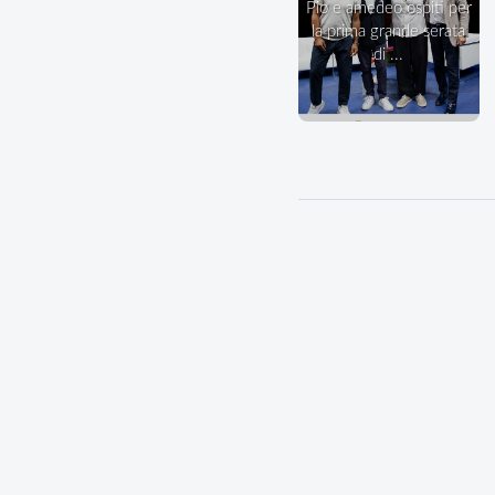
pio e amedeo ospiti per
la prima grande serata
di ...