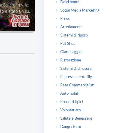
Dolci bontà
Social Media Marketing
o è stato un su...
Press
Arredamenti
Sistemi di riposo
Pet Shop
Giardinaggio
Ristorazione
Sistemi di chiusura
Espressamente illy
Rete Commercialisti
Automobili
Prodotti tipici
Volontariato
Salute e Benessere
DangerFarm