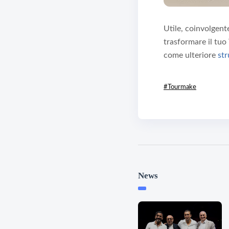
Utile, coinvolgent
trasformare il tuo
come ulteriore
st
#Tourmake
News