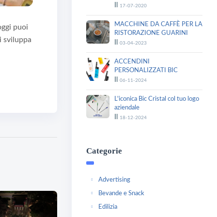
Il
17-07-2020
MACCHINE DA CAFFÈ PER LA
oggi puoi
RISTORAZIONE GUARINI
i sviluppa
Il
03-04-2023
ACCENDINI
PERSONALIZZATI BIC
Il
06-11-2024
L'iconica Bic Cristal col tuo logo
aziendale
Il
18-12-2024
Categorie
Advertising
Bevande e Snack
Edilizia