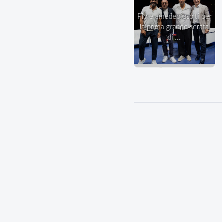
pio e amedeo ospiti per
la prima grande serata
di ...