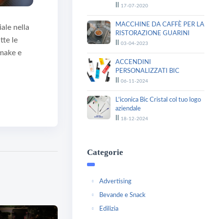
Il
17-07-2020
MACCHINE DA CAFFÈ PER LA
ale nella
RISTORAZIONE GUARINI
tte le
Il
03-04-2023
rmake e
ACCENDINI
PERSONALIZZATI BIC
Il
06-11-2024
L'iconica Bic Cristal col tuo logo
aziendale
Il
18-12-2024
Categorie
Advertising
Bevande e Snack
Edilizia