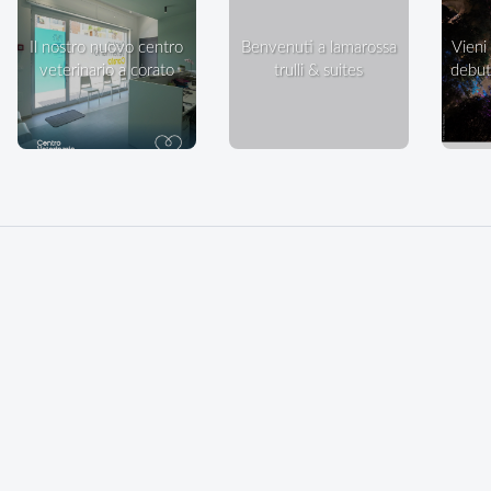
il nostro nuovo centro
benvenuti a lamarossa
vieni a ballare in villa: il
veterinario a corato
trulli & suites
debutt