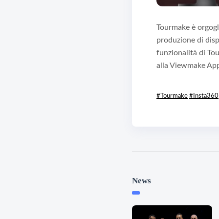
Tourmake è orgogli
produzione di dispo
funzionalità di To
alla Viewmake App
#Tourmake
#Insta360
News