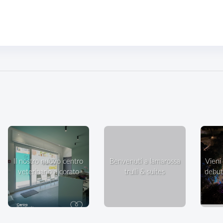
il nostro nuovo centro
benvenuti a lamarossa
vieni a ballare in villa: il
veterinario a corato
trulli & suites
debutt