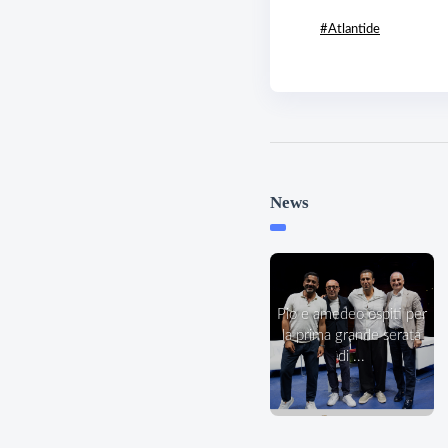
#Atlantide
News
pio e amedeo ospiti per
la prima grande serata
di ...