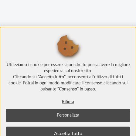
Utilizziamo i cookie per essere sicuri che tu possa avere la migliore
esperienza sul nostro sito.
Cliccando su
"Accetta tutto"
, acconsenti all’utilizzo di tutti i
cookie. Potrai in ogni modo modificare il consenso cliccando sul
pulsante
"Consenso"
in basso.
Rifiuta
Personalizza
© Copyright 2022 Social Play
Socialplay.ch è un prodotto
Studi Web srl
info@studiweb.it - P.iva/C.f. IT05983000729
Accetta tutto