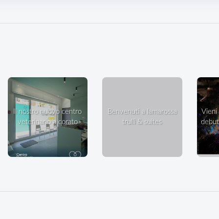
il nostro nuovo centro
benvenuti a lamarossa
vieni a ballare in villa: il
veterinario a corato
trulli & suites
debutt