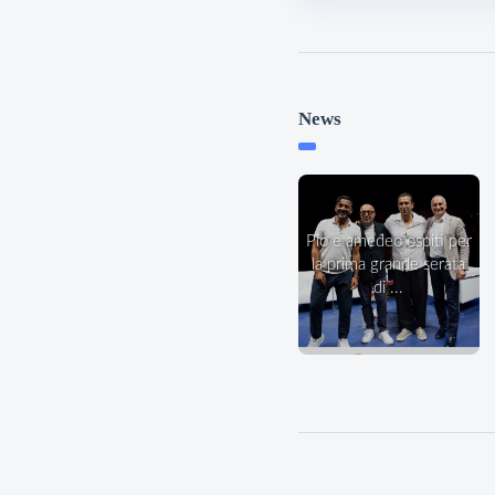
News
pio e amedeo ospiti per
la prima grande serata
di ...