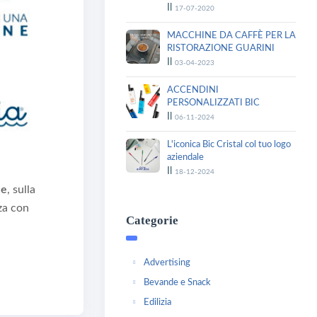
Il
17-07-2020
MACCHINE DA CAFFÈ PER LA
RISTORAZIONE GUARINI
Il
03-04-2023
ACCENDINI
PERSONALIZZATI BIC
Il
06-11-2024
L'iconica Bic Cristal col tuo logo
aziendale
Il
18-12-2024
ne
, sulla
za con
Categorie
Advertising
Bevande e Snack
Edilizia