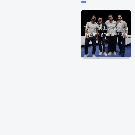
pio e amedeo ospiti per
la prima grande serata
di ...