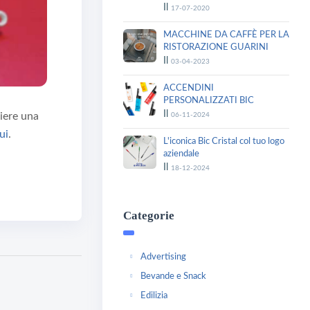
Il
17-07-2020
MACCHINE DA CAFFÈ PER LA
RISTORAZIONE GUARINI
Il
03-04-2023
ACCENDINI
PERSONALIZZATI BIC
Il
iere una
06-11-2024
ui
.
L'iconica Bic Cristal col tuo logo
aziendale
Il
18-12-2024
Categorie
Advertising
Bevande e Snack
Edilizia