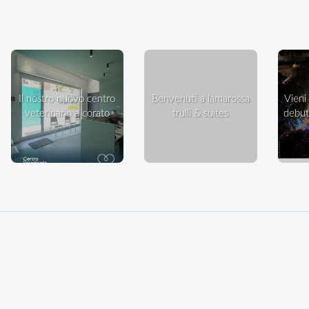
il nostro nuovo centro
benvenuti a lamarossa
vieni a ballare in villa: il
veterinario a corato
trulli & suites
debutt