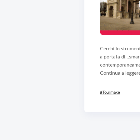
Cerchi lo strument
a portata di…sma
contemporaneamente
Continua a legger
#Tourmake