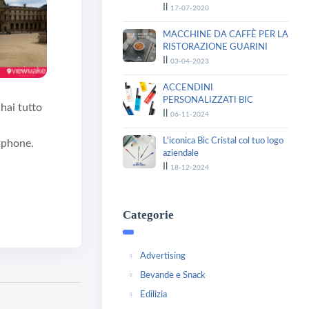
Il
17-07-2020
MACCHINE DA CAFFÈ PER LA
RISTORAZIONE GUARINI
Il
03-04-2023
ACCENDINI
PERSONALIZZATI BIC
hai tutto
Il
06-11-2024
L'iconica Bic Cristal col tuo logo
tphone.
aziendale
Il
18-12-2024
Categorie
Advertising
Bevande e Snack
Edilizia