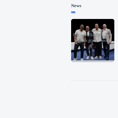
News
pio e amedeo ospiti per
la prima grande serata
di ...