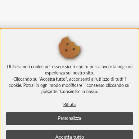
Utilizziamo i cookie per essere sicuri che tu possa avere la migliore
esperienza sul nostro sito.
Cliccando su
"Accetta tutto"
, acconsenti all’utilizzo di tutti i
cookie. Potrai in ogni modo modificare il consenso cliccando sul
pulsante
"Consenso"
in basso.
Rifiuta
Personalizza
© Copyright 2022 Social Play
Socialplay.ch è un prodotto
Studi Web srl
info@studiweb.it - P.iva/C.f. IT05983000729
Accetta tutto