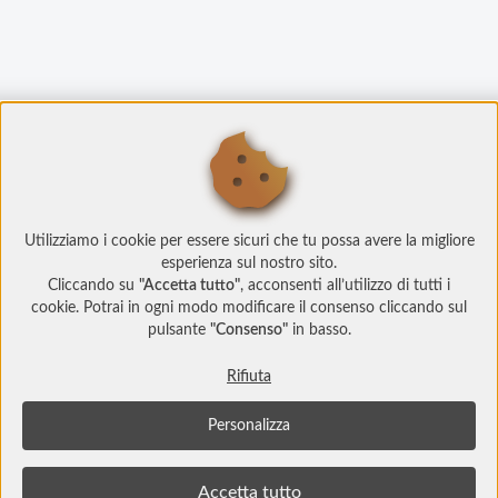
Utilizziamo i cookie per essere sicuri che tu possa avere la migliore
esperienza sul nostro sito.
Cliccando su
"Accetta tutto"
, acconsenti all’utilizzo di tutti i
cookie. Potrai in ogni modo modificare il consenso cliccando sul
pulsante
"Consenso"
in basso.
Rifiuta
Personalizza
© Copyright 2022 Social Play
Socialplay.ch è un prodotto
Studi Web srl
info@studiweb.it - P.iva/C.f. IT05983000729
Accetta tutto