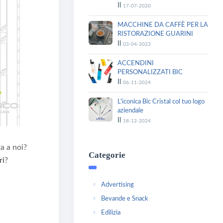
Il
17-07-2020
MACCHINE DA CAFFÈ PER LA
RISTORAZIONE GUARINI
Il
03-04-2023
ACCENDINI
PERSONALIZZATI BIC
Il
06-11-2024
L'iconica Bic Cristal col tuo logo
aziendale
Il
18-12-2024
a a noi?
Categorie
ri
?
Advertising
Bevande e Snack
Edilizia