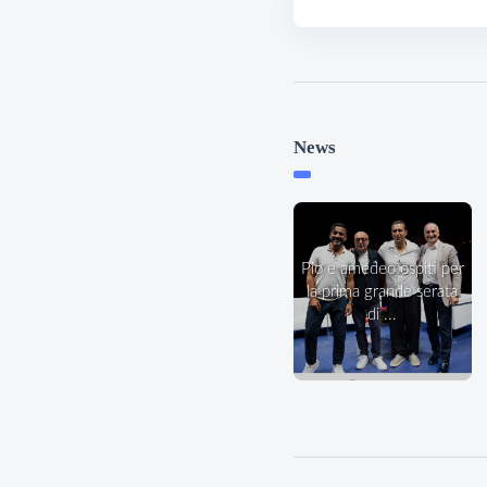
News
pio e amedeo ospiti per
la prima grande serata
di ...