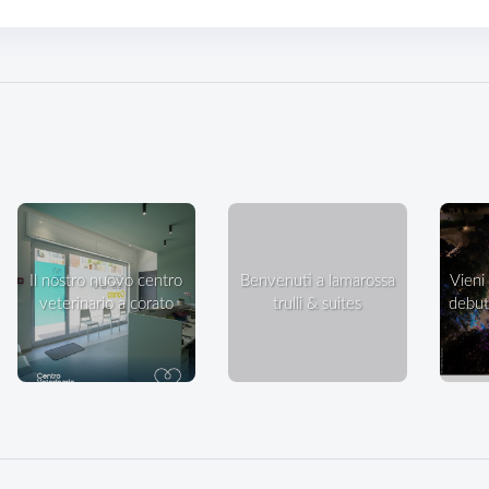
il nostro nuovo centro
benvenuti a lamarossa
vieni a ballare in villa: il
veterinario a corato
trulli & suites
debutt