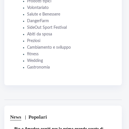
Prodotti tipici
Volontariato
Salute e Benessere
DangerFarm
SideOut Sport Festival
Abiti da sposa
Preziosi
Cambiamento e sviluppo
fitness
Wedding
Gastronomia
News
Popolari
Pio e Amedeo ospiti per la prima grande serata di