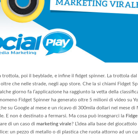
a trottola, poi il beyblade, e infine il fidget spinner. La trottola da
ltre che nelle strade, negli app store. Che la si chiami Fidget Sp
lche giorno fa l’applicazione ha raggiunto la vetta della classific
fenomeno Fidget Spinner ha generato oltre 5 milioni di video su Y
he su Google al mese e un ricavo di 300mila dollari nel mese di
ile. E non è destinato a fermarsi. Ma cosa può insegnarci la
Fidge
lare di un caso di
marketing virale
? L’idea alla base del giocattolo
ice: un pezzo di metallo o di plastica che ruota attorno ad un cu