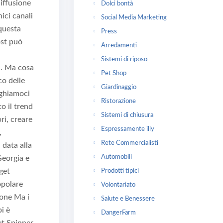
diffusione
Dolci bontà
ici canali
Social Media Marketing
 questa
Press
ost può
Arredamenti
Sistemi di riposo
i. Ma cosa
Pet Shop
co delle
Giardinaggio
eghiamoci
Ristorazione
o il trend
Sistemi di chiusura
ri, creare
Espressamente illy
,
Rete Commercialisti
 data alla
Automobili
Georgia e
dget
Prodotti tipici
opolare
Volontariato
hone Ma i
Salute e Benessere
pi è
DangerFarm