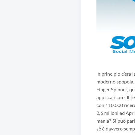
In principio c’era l
moderno spopola, o
Finger Spinner, qua
app scaricate. Il 
con 110.000 ricerc
2,6 milioni ad Apr
mania
? Si può par
sè è davvero sempl