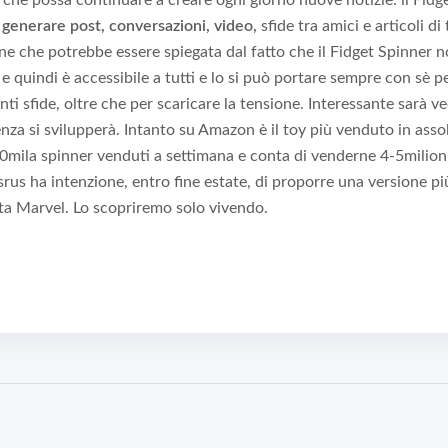
 che possa continuare a creare ogni giorno nuove notizie: il Fidg
i
generare post, conversazioni, video,
sfide tra amici e articoli di t
ne che potrebbe essere spiegata dal fatto che il Fidget Spinner 
e quindi è accessibile a tutti e lo si può portare sempre con sè p
ti sfide, oltre che per scaricare la tensione. Interessante sarà v
nza si svilupperà. Intanto su Amazon è il toy più venduto in asso
mila spinner venduti a settimana e conta di venderne 4-5milioni
ysrus ha intenzione, entro fine estate, di proporre una versione pi
ta Marvel. Lo scopriremo solo vivendo.