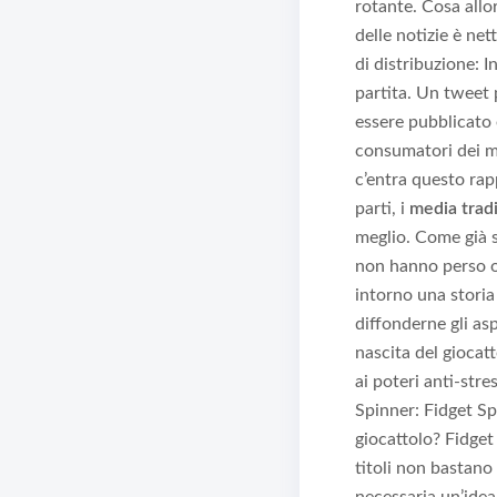
rotante. Cosa allor
delle notizie è net
di distribuzione: 
partita. Un tweet 
essere pubblicato e
consumatori dei me
c’entra questo rap
parti, i
media tradi
meglio. Come già s
non hanno perso oc
intorno una storia 
diffonderne gli asp
nascita del giocatt
ai poteri anti-stre
Spinner: Fidget Sp
giocattolo? Fidget
titoli non bastano 