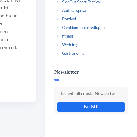
et Spinner
SideOut Sport Festival
utti i
Abiti da sposa
non ha un
Preziosi
er
Cambiamento e sviluppo
edere
fitness
luto.
Wedding
 entro la
Gastronomia
ù
Newsletter