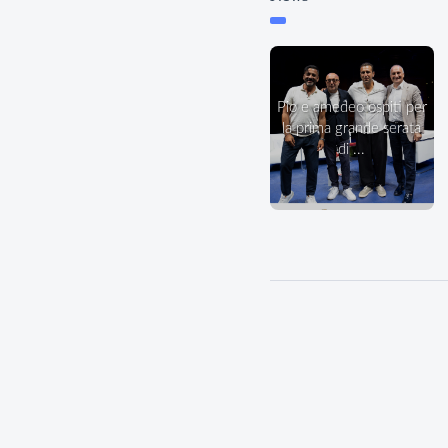
pio e amedeo ospiti per
la prima grande serata
di ...