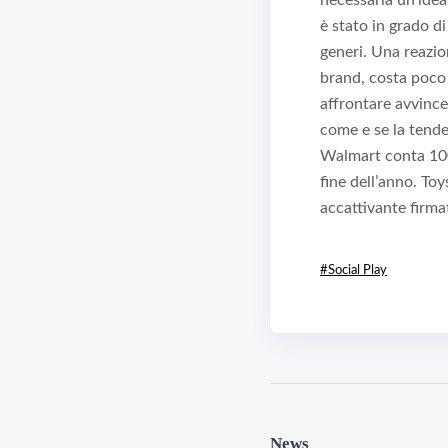
necessaria un’idea
è stato in grado d
generi. Una reazio
brand, costa poco 
affrontare avvincen
come e se la tende
Walmart conta 100
fine dell’anno. To
accattivante firma
#Social Play
News