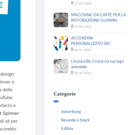
Il
17-07-2020
MACCHINE DA CAFFÈ PER LA
RISTORAZIONE GUARINI
Il
03-04-2023
ACCENDINI
PERSONALIZZATI BIC
Il
06-11-2024
L'iconica Bic Cristal col tuo logo
aziendale
Il
18-12-2024
l design
inner o
a delle
Categorie
ouTube
 Marzo e
Advertising
t Spinner
Bevande e Snack
 di sè per
scinetto
Edilizia