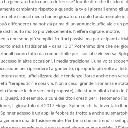
a ha generato tutto questo interesse? Inutile dire che il ciclo di 
tamente cambianto rispetto a quando la tv e i giornali erano gli un
Internet e i social media hanno giocato un ruolo fondamentale in
può diffondere una notizia prima di un annuncio ufficiale e un p
 distribuito molto più velocemente. Nell’era digitale, inoltre, i
dia non sono più semplici fruitori passivi, ma partecipanti attiv
porto media tradizionali – canali 3.0? Potremmo dire che nel gio
zionali
hanno fatto da combustibile per i social e viceversa. Spi
uccesso in altre occasioni, i media tradizionali, una volta scopert
casione per riprendere l’argomento, riproporlo più volte ai letto
interessante, ufficializzare delle tendenze (forse anche non vere)
etti “terapeutici” e così via. Non a caso, grande risonanza è stata
olo (famose le due versioni proposte), allo studio pilota fatto in 
ss. Questi, ad esempio, alcuni dei titoli creati per il fenomeno Fi
inner, il giocattolo del 2017 Fidget Spinner, chi ha inventato il p
 Spinner adesso è un’app: la febbre da trottola anche su smartp
a generare una diffusione virale. Per far sì che un trend si svilup