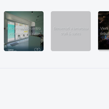
il nostro nuovo centro
benvenuti a lamarossa
vieni a ballare in villa: il
veterinario a corato
trulli & suites
debutt