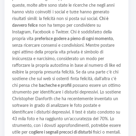
queste, molte altre sono state le ricerche che negli anni
hanno visto coinvolti i social e tutte hanno generato
risultati simili: la felicità non si posta sui social.
Chi è
davvero felice
non ha tempo per condividere su
Instagram, Facebook o Twitter. Chi è soddisfatto della
propria vita
preferisce godere a pieno di ogni momento
,
senza ricercare consensi e condivisioni. Mentre postare
ogni attimo della propria vita privata è simbolo di
insicurezza e narcisimo, considerato un modo per
rafforzare la propria autostima in base al numero di like ed
esibire la propria presunta felicità. Se da una parte c’è chi
sostiene che sul web si ostenti finta felicità, dall’altra c’è
chi pensa che
bacheche e profili
possano essere un ottimo
strumento per identificare i disturbi depressivi. Lo sostiene
Christopher Danforth che ha recentemente inventato un
software in grado di analizzare le foto postate e
identificare i disturbi depressivi. Il test è stato condotto su
43 mila foto e ha raggiunto un’accuratezza del 70%. Lo
strumento, con i dovuti approfondimenti, potrebbe essere
utile per
cogliere i segnali precoci di disturbi
fisici o mentali.