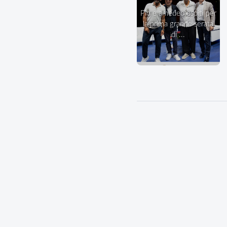
pio e amedeo ospiti per
la prima grande serata
di ...