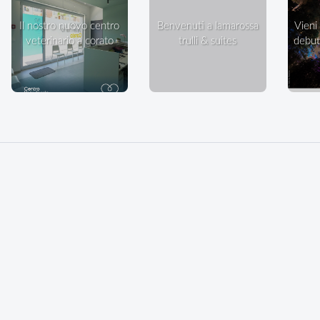
il nostro nuovo centro
benvenuti a lamarossa
vieni a ballare in villa: il
veterinario a corato
trulli & suites
debutt