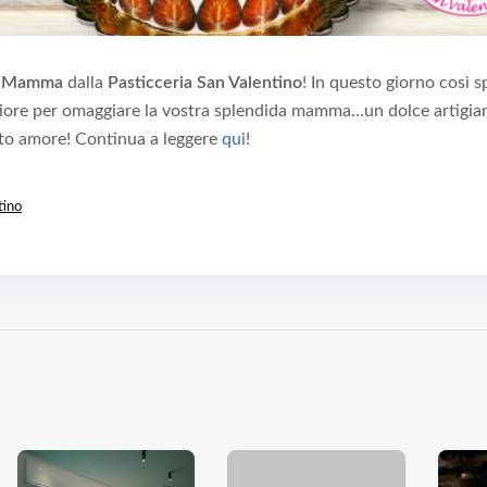
la Mamma
dalla
Pasticceria San Valentino
! In questo giorno così s
iore per omaggiare la vostra splendida mamma...un dolce artigia
to amore! Continua a leggere
qui
!
tino