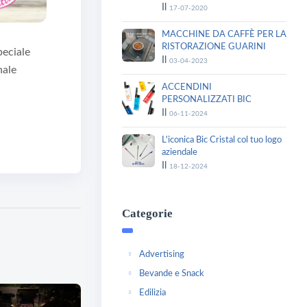
Il
17-07-2020
MACCHINE DA CAFFÈ PER LA
RISTORAZIONE GUARINI
peciale
Il
03-04-2023
nale
ACCENDINI
PERSONALIZZATI BIC
Il
06-11-2024
L'iconica Bic Cristal col tuo logo
aziendale
Il
18-12-2024
Categorie
Advertising
Bevande e Snack
Edilizia