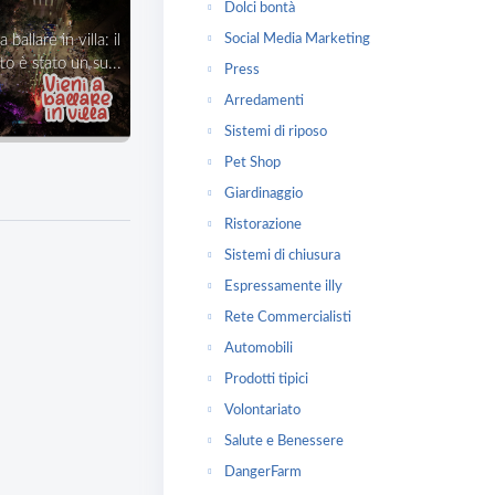
Dolci bontà
Social Media Marketing
o è stato un su...
Press
Arredamenti
Sistemi di riposo
Pet Shop
Giardinaggio
Ristorazione
Sistemi di chiusura
Espressamente illy
Rete Commercialisti
Automobili
Prodotti tipici
Volontariato
Salute e Benessere
DangerFarm