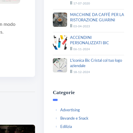
Il
17-07-2020
MACCHINE DA CAFFÈ PER LA
RISTORAZIONE GUARINI
 in modo
Il
03-04-2023
s.
ACCENDINI
PERSONALIZZATI BIC
Il
06-11-2024
L'iconica Bic Cristal col tuo logo
aziendale
Il
18-12-2024
Categorie
Advertising
Bevande e Snack
Edilizia