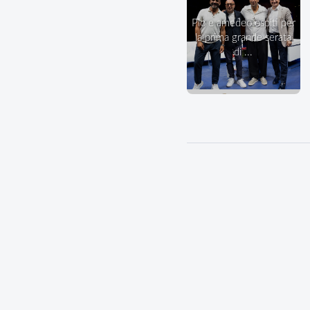
pio e amedeo ospiti per
la prima grande serata
di ...