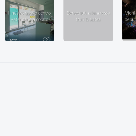
il nostro nuovo centro
benvenuti a lamarossa
vieni a ballare in villa: il
veterinario a corato
trulli & suites
debutt