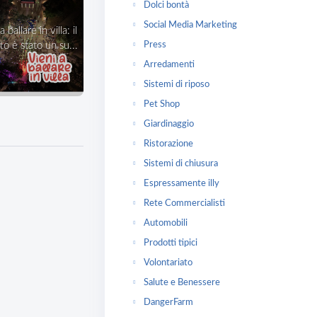
Dolci bontà
Social Media Marketing
Press
o è stato un su...
Arredamenti
Sistemi di riposo
Pet Shop
Giardinaggio
Ristorazione
Sistemi di chiusura
Espressamente illy
Rete Commercialisti
Automobili
Prodotti tipici
Volontariato
Salute e Benessere
DangerFarm