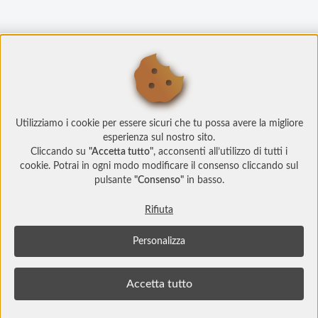
Utilizziamo i cookie per essere sicuri che tu possa avere la migliore
esperienza sul nostro sito.
Cliccando su
"Accetta tutto"
, acconsenti all’utilizzo di tutti i
cookie. Potrai in ogni modo modificare il consenso cliccando sul
pulsante
"Consenso"
in basso.
Rifiuta
Personalizza
© Copyright 2022 Social Play
Socialplay.ch è un prodotto
Studi Web srl
info@studiweb.it - P.iva/C.f. IT05983000729
Accetta tutto