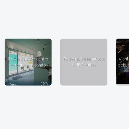
il nostro nuovo centro
benvenuti a lamarossa
vieni a ballare in villa: il
veterinario a corato
trulli & suites
debutt