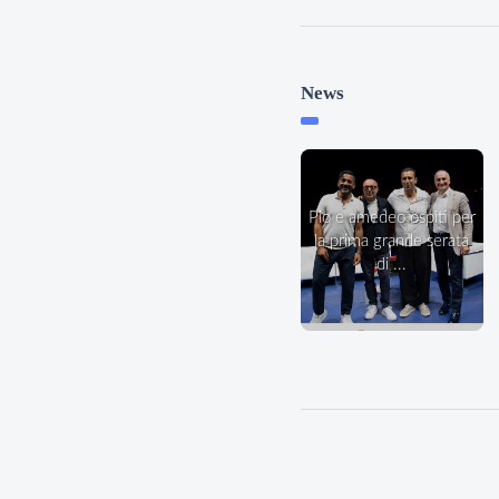
News
pio e amedeo ospiti per
la prima grande serata
di ...