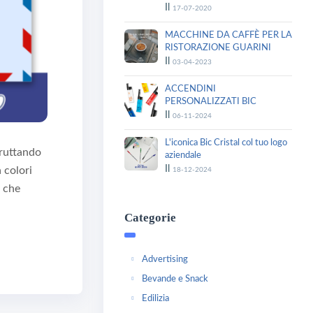
Il
17-07-2020
MACCHINE DA CAFFÈ PER LA
RISTORAZIONE GUARINI
Il
03-04-2023
ACCENDINI
PERSONALIZZATI BIC
Il
06-11-2024
L'iconica Bic Cristal col tuo logo
fruttando
aziendale
Il
 colori
18-12-2024
e che
Categorie
Advertising
Bevande e Snack
Edilizia