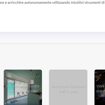
are e arricchire autonomamente utilizzando intuitivi strumenti di
il nostro nuovo centro
benvenuti a lamarossa
vieni a ballare in villa: il
veterinario a corato
trulli & suites
debutt