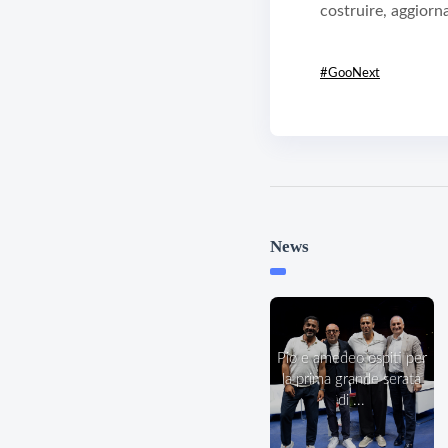
costruire, aggiorn
#GooNext
News
pio e amedeo ospiti per
la prima grande serata
di ...