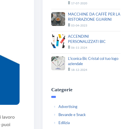
Il
17-07-2020
MACCHINE DA CAFFÈ PER LA
RISTORAZIONE GUARINI
Il
03-04-2023
ACCENDINI
PERSONALIZZATI BIC
Il
06-11-2024
L'iconica Bic Cristal col tuo logo
aziendale
Il
18-12-2024
Categorie
Advertising
Bevande e Snack
i lavoro
Edilizia
 puoi