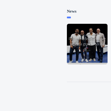
News
pio e amedeo ospiti per
la prima grande serata
di ...