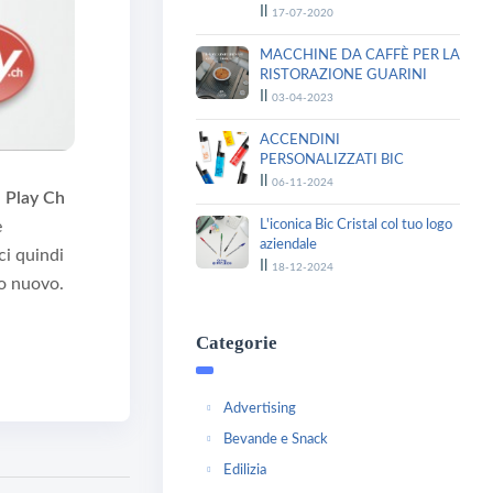
Il
17-07-2020
MACCHINE DA CAFFÈ PER LA
RISTORAZIONE GUARINI
Il
03-04-2023
ACCENDINI
PERSONALIZZATI BIC
Il
06-11-2024
l Play Ch
L'iconica Bic Cristal col tuo logo
e
aziendale
ci quindi
Il
18-12-2024
no nuovo.
Categorie
Advertising
Bevande e Snack
Edilizia