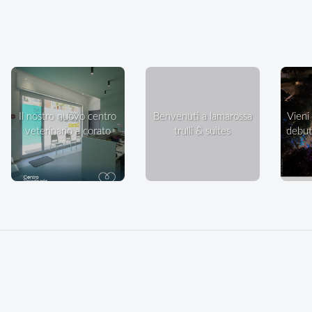
il nostro nuovo centro
benvenuti a lamarossa
vieni a ballare in villa: il
veterinario a corato
trulli & suites
debutt