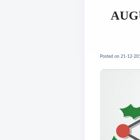
AUG
Posted on
21-12-20