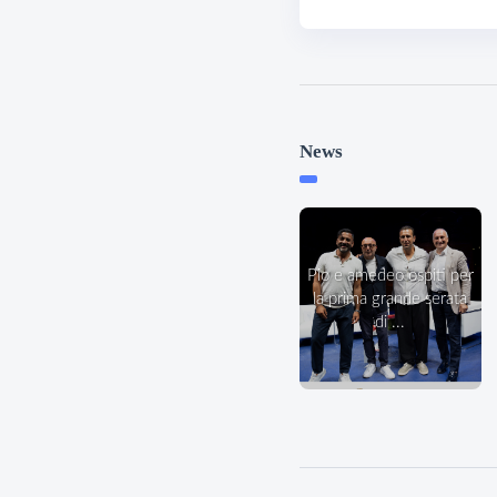
News
pio e amedeo ospiti per
la prima grande serata
di ...