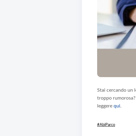
Stai cercando un 
troppo rumorosa? V
leggere
qui
.
#AbiParco